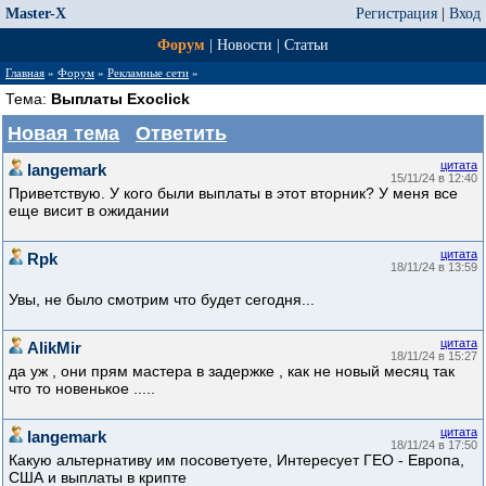
Master-X
Регистрация
|
Вход
Форум
|
Новости
|
Статьи
Главная
»
Форум
»
Рекламные сети
»
Тема:
Выплаты Exoclick
Новая тема
Ответить
цитата
langemark
15/11/24 в 12:40
Приветствую. У кого были выплаты в этот вторник? У меня все
еще висит в ожидании
цитата
Rpk
18/11/24 в 13:59
Увы, не было смотрим что будет сегодня...
цитата
AlikMir
18/11/24 в 15:27
да уж , они прям мастера в задержке , как не новый месяц так
что то новенькое .....
цитата
langemark
18/11/24 в 17:50
Какую альтернативу им посоветуете, Интересует ГЕО - Европа,
США и выплаты в крипте