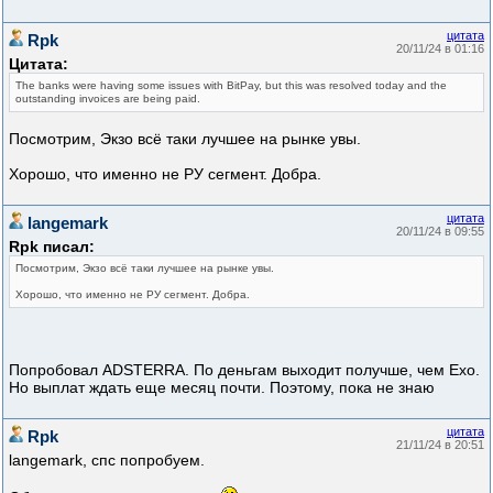
цитата
Rpk
20/11/24 в 01:16
Цитата:
The banks were having some issues with BitPay, but this was resolved today and the
outstanding invoices are being paid.
Посмотрим, Экзо всё таки лучшее на рынке увы.
Хорошо, что именно не РУ сегмент. Добра.
цитата
langemark
20/11/24 в 09:55
Rpk писал:
Посмотрим, Экзо всё таки лучшее на рынке увы.
Хорошо, что именно не РУ сегмент. Добра.
Попробовал ADSTERRA. По деньгам выходит получше, чем Exo.
Но выплат ждать еще месяц почти. Поэтому, пока не знаю
цитата
Rpk
21/11/24 в 20:51
langemark, спс попробуем.