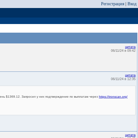
Регистрация
|
Вход
цитата
06/11/24 в 09:42
цитата
06/11/24 в 12:35
день $1369.12. Запросил у них подтверждение по выплатам через
https://tronscan.org/
цитата