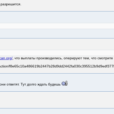
 разрешится.
scan.org/
, что выплаты производились, оперируют тем, что смотрите
saction/f8e65c10a486619b2447b28d9dd2442fa030c395512b9d9edf37
они ответят. Тут долго ждать будешь