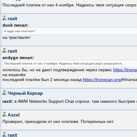
Последний платеж от них 4 ноября. Надеюсь твоя ситуация скоро
raxit
duck писал:
А куда они платили?
на траствалет
raxit
andygo писал:
Последний платеж от них 4 ноября. Надеюсь твоя ситуация скоро разрешится.
хотелось бы, но не дают подтверждения через сервис
https://tron
на кошелёк
последний платёж был 2 месяца назад
https://tronscan.org/
#/tran
Черный Корсар
raxit:
в AWM Networks Support Chat спроси, там намного быстрее 
Axcel
Проверил, приходили от них платежи. Потерянных нет.
raxit