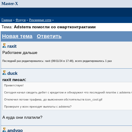
Master-X
Главная
»
Форум
»
Рекламные сети
»
Тема:
Adsterra помогли со смартконтрактами
Новая тема
Ответить
raxit
Работаем дальше
Последний раз редактировалось: raxit (
06/11/24 в 17:46
), всего редактировалось 1 раз
duck
raxit писал:
Приветствую!
Сегодня начал сводить дебет с кредитом и обнаружил что последний платёж с adsterr
Отключил потоки трафика, до выяснения обстоятельств icon_cool.gif
Проверьте у всех приходят выплаты с adsterra?
А куда они платили?
andygo