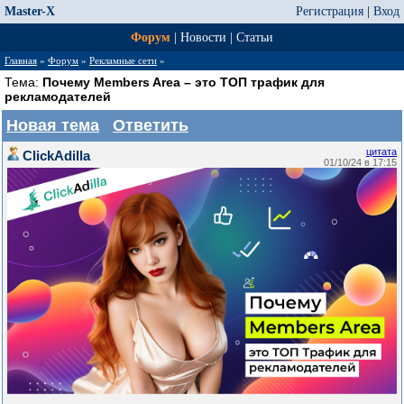
Master-X
Регистрация
|
Вход
Форум
|
Новости
|
Статьи
Главная
»
Форум
»
Рекламные сети
»
Тема:
Почему Members Area – это ТОП трафик для
рекламодателей
Новая тема
Ответить
цитата
ClickAdilla
01/10/24 в 17:15