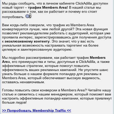
Мы рады сообщить, что в личном кабинете ClickAdilla доступен
новый таргет –
трафик Members Area!
В нашей статье мы
рассказываем о том, как он работает и почему его стоит
попробовать.
Вам когда-либо говорили, что трафик из Members Area
конвертируется лучше, чем любой другой? Эта новая функция
позволяет рекламодателям работать с аудиторией, которая уже
проявила интерес, зарегистрировавшись для получения доступа
к
эксклюзивному контенту
. Это значит, что у вас есть
уникальная возможность настраивать таргетинг на более
целевую и заинтересованную аудиторию.
Мы подробно рассматриваем, как работает трафик
Members
Are
a, его преимущества и типы, доступные в ClickAdilla, а также
эффективные стратегии, которые помогут повысить
эффективность ваших рекламных кампаний. Не упустите шанс
узнать больше о нашем формате попандер для рекламы в
Members Area, который обеспечивает высокую видимость,
оставаясь ненавязчивым.
Готовы повысить свои конверсии в Members Area? Читайте нашу
статью и свяжитесь с нашим менеджером, который поможет вам
настроить эффективные попандер-кампании, которые привлекут
больше лидов!
>> Попробовать Membership Traffic <<