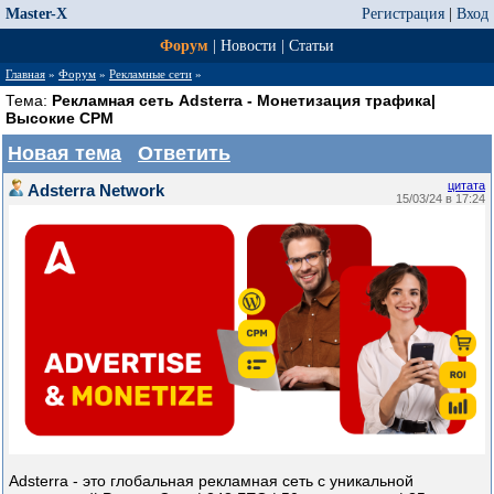
Master-X
Регистрация
|
Вход
Форум
|
Новости
|
Статьи
Главная
»
Форум
»
Рекламные сети
»
Тема:
Рекламная сеть Adsterra - Монетизация трафика|
Высокие CPM
Новая тема
Ответить
цитата
Adsterra Network
15/03/24 в 17:24
Adsterra - это глобальная рекламная сеть с уникальной