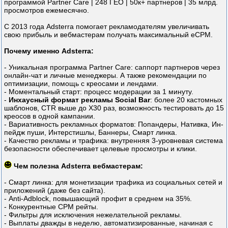
программой Partner Care | 248 ГЕО | 50к+ партнеров | 35 млрд.
просмотров ежемесячно.
С 2013 года Adsterra помогает рекламодателям увеличивать
свою прибыль и вебмастерам получать максимальный eCPM.
Почему именно Adsterra:
- Уникальная программа Partner Care: саппорт партнеров через
онлайн-чат и личные менеджеры. А также рекомендации по
оптимизации, помощь с креосами и лендами.
- Моментальный старт: процесс модерации за 1 минуту.
-
Инхаусный формат рекламы Social Bar
: более 20 кастомных
шаблонов, CTR выше до X30 раз, возможность тестировать до 15
креосов в одной кампании.
- Вариативность рекламных форматов: Попандеры, Нативка, Ин-
пейдж пуши, Интерстишлы, Баннеры, Смарт линка.
- Качество рекламы и трафика: внутренняя 3-уровневая система
безопасности обеспечивает целевые просмотры и клики.
Чем полезна Adsterra вебмастерам:
- Смарт линка: для монетизации трафика из социальных сетей и
приложений (даже без сайта).
- Anti-Adblock, повышающий профит в среднем на 35%.
- Конкурентные CPM рейты.
- Фильтры для исключения нежелательной рекламы.
- Выплаты дважды в неделю, автоматизированные, начиная с