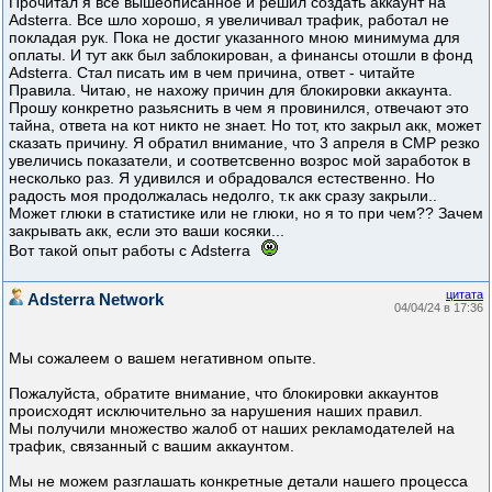
Прочитал я все вышеописанное и решил создать аккаунт на
Adsterra. Все шло хорошо, я увеличивал трафик, работал не
покладая рук. Пока не достиг указанного мною минимума для
оплаты. И тут акк был заблокирован, а финансы отошли в фонд
Adsterra. Стал писать им в чем причина, ответ - читайте
Правила. Читаю, не нахожу причин для блокировки аккаунта.
Прошу конкретно разьяснить в чем я провинился, отвечают это
тайна, ответа на кот никто не знает. Но тот, кто закрыл акк, может
сказать причину. Я обратил внимание, что 3 апреля в CMP резко
увеличись показатели, и соответсвенно возрос мой заработок в
несколько раз. Я удивился и обрадовался естественно. Но
радость моя продолжалась недолго, т.к акк сразу закрыли..
Может глюки в статистике или не глюки, но я то при чем?? Зачем
закрывать акк, если это ваши косяки...
Вот такой опыт работы с Adsterra
цитата
Adsterra Network
04/04/24 в 17:36
Мы сожалеем о вашем негативном опыте.
Пожалуйста, обратите внимание, что блокировки аккаунтов
происходят исключительно за нарушения наших правил.
Мы получили множество жалоб от наших рекламодателей на
трафик, связанный с вашим аккаунтом.
Мы не можем разглашать конкретные детали нашего процесса