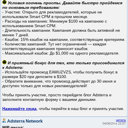
Условия ооочень просты. Давайте быстро пройдемся
по основным требованиям:
- Участие: Открыто для рекламодателей, которые не
использовали Smart CPM в прошлом месяце.
- Расходы на кампанию: Минимум $100 на кампанию с
использованием Smart CPM.
- Длительность кампании: Кампания должна быть активной не
менее 7 дней.
- Кэшбэк: 15% кэшбэк на кампании, соответствующие критериям.
- Количество кампаний: Тут нет ограничений — каждая
соответствующая кампания приносит кэшбэк.
- Максимальный кэшбэк: До $1,000 на одного рекламодателя.
И приятный бонус для тех, кто только присоединился
к Adsterra:
- Используйте промокод EAMUZVZS, чтобы получить бонус в
размере $20 при депозите в $100.
- Обратите внимание, что промокод действует до 30 июня и
доступен только для новых рекламодателей!
Чтобы принять участие, просто перейдите блог Adsterra и
заполните контактную форму с вашими данными.
Нажимайте сюда
, чтобы перейти в наш блог и принять участие.
цитата
Adsterra Network
04/06/24 в 15:07
MlP писал: