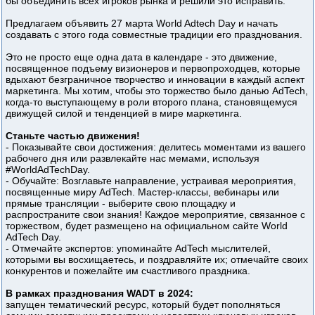
бы объединить всех игроков рынка и решили это исправить.
Предлагаем объявить 27 марта World Adtech Day и начать
создавать с этого года совместные традиции его празднования.
Это не просто еще одна дата в календаре - это движение,
посвященное подъему визионеров и первопроходцев, которые
вдыхают безграничное творчество и инновации в каждый аспект
маркетинга. Мы хотим, чтобы это торжество было данью AdTech,
когда-то выступающему в роли второго плана, становящемуся
движущей силой и тенденцией в мире маркетинга.
Станьте частью движения!
- Показывайте свои достижения: делитесь моментами из вашего
рабочего дня или развлекайте нас мемами, используя
#WorldAdTechDay.
- Обучайте: Возглавьте направление, устраивая мероприятия,
посвященные миру AdTech. Мастер-классы, вебинары или
прямые трансляции - выберите свою площадку и
распространите свои знания! Каждое мероприятие, связанное с
торжеством, будет размещено на официальном сайте World
AdTech Day.
- Отмечайте экспертов: упоминайте AdTech мыслителей,
которыми вы восхищаетесь, и поздравляйте их; отмечайте своих
конкурентов и пожелайте им счастливого праздника.
В рамках празднования WADT в 2024:
запущен тематический ресурс, который будет пополняться