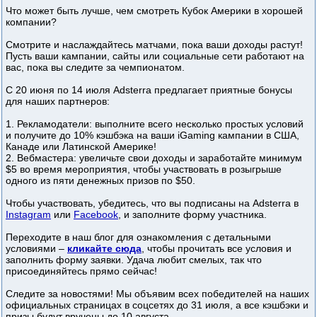
Что может быть лучше, чем смотреть Кубок Америки в хорошей
компании?
Смотрите и наслаждайтесь матчами, пока ваши доходы растут!
Пусть ваши кампании, сайты или социальные сети работают на
вас, пока вы следите за чемпионатом.
С 20 июня по 14 июля Adsterra предлагает приятные бонусы
для наших партнеров:
1. Рекламодатели: выполните всего несколько простых условий
и получите до 10% кэшбэка на ваши iGaming кампании в США,
Канаде или Латинской Америке!
2. Вебмастера: увеличьте свои доходы и заработайте минимум
$5 во время мероприятия, чтобы участвовать в розыгрыше
одного из пяти денежных призов по $50.
Чтобы участвовать, убедитесь, что вы подписаны на Adsterra в
Instagram
или
Facebook
, и заполните форму участника.
Переходите в наш блог для ознакомления с детальными
условиями –
кликайте сюда
, чтобы прочитать все условия и
заполнить форму заявки. Удача любит смелых, так что
присоединяйтесь прямо сейчас!
Следите за новостями! Мы объявим всех победителей на наших
официальных страницах в соцсетях до 31 июля, а все кэшбэки и
призы будут вручены до 10 августа.