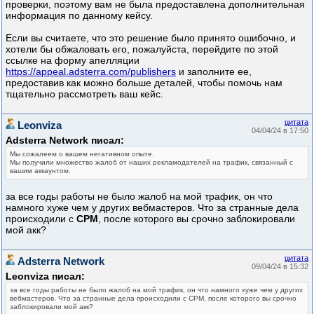
проверки, поэтому вам не была предоставлена дополнительная
информация по данному кейсу.
Если вы считаете, что это решение было принято ошибочно, и
хотели бы обжаловать его, пожалуйста, перейдите по этой
ссылке на форму апелляции
https://appeal.adsterra.com/publishers
и заполните ее,
предоставив как можно больше деталей, чтобы помочь нам
тщательно рассмотреть ваш кейс.
цитата
Leonviza
04/04/24 в 17:50
Adsterra Network писал:
Мы сожалеем о вашем негативном опыте.
Мы получили множество жалоб от наших рекламодателей на трафик, связанный с
вашим аккаунтом.
за все годы работы не было жалоб на мой трафик, он что
намного хуже чем у других вебмастеров. Что за странные дела
происходили с
CPM
, после которого вы срочно заблокировали
мой акк?
цитата
Adsterra Network
09/04/24 в 15:32
Leonviza писал:
за все годы работы не было жалоб на мой трафик, он что намного хуже чем у других
вебмастеров. Что за странные дела происходили с CPM, после которого вы срочно
заблокировали мой акк?