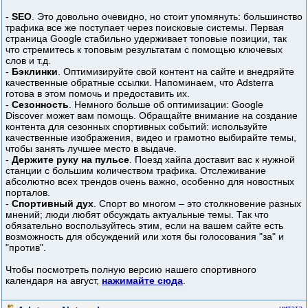
-
SEO
. Это довольно очевидно, но стоит упомянуть: большинство
трафика все же поступает через поисковые системы. Первая
страница Google стабильно удерживает топовые позиции, так
что стремитесь к топовым результатам с помощью ключевых
слов и т.д.
-
Бэклинки
. Оптимизируйте свой контент на сайте и внедряйте
качественные обратные ссылки. Напоминаем, что Adsterra
готова в этом помочь и предоставить их.
-
Сезонность
. Немного больше об оптимизации: Google
Discover может вам помощь. Обращайте внимание на создание
контента для сезонных спортивных событий: используйте
качественные изображения, видео и грамотно выбирайте темы,
чтобы занять лучшее место в выдаче.
-
Держите руку на пульсе
. Поезд хайпа доставит вас к нужной
станции с большим количеством трафика. Отслеживание
абсолютно всех трендов очень важно, особенно для новостных
порталов.
-
Спортивный дух
. Спорт во многом – это столкновение разных
мнений; люди любят обсуждать актуальные темы. Так что
обязательно воспользуйтесь этим, если на вашем сайте есть
возможность для обсуждений или хотя бы голосования "за" и
"против".
Чтобы посмотреть полную версию нашего спортивного
календаря на август,
нажимайте сюда
.
цитата