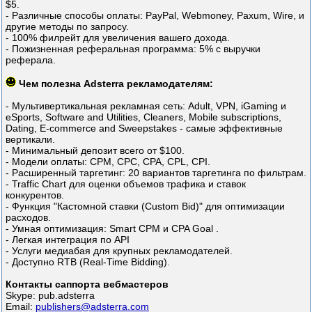
$5.
- Различные способы оплаты: PayPal, Webmoney, Paxum, Wire, и
другие методы по запросу.
- 100% филрейт для увеличения вашего дохода.
- Пожизненная реферальная программа: 5% с выручки
реферала.
Чем полезна Adsterra рекламодателям:
- Мультивертикальная рекламная сеть: Adult, VPN, iGaming и
eSports, Software and Utilities, Cleaners, Mobile subscriptions,
Dating, E-commerce and Sweepstakes - самые эффективные
вертикали.
- Минимальный депозит всего от $100.
- Модели оплаты: CPM, CPC, CPA, CPL, CPI.
- Расширенный таргетинг: 20 вариантов таргетинга по фильтрам.
- Traffic Chart для оценки объемов трафика и ставок
конкурентов.
- Функция "Кастомной ставки (Custom Bid)" для оптимизации
расходов.
- Умная оптимизация: Smart CPM и CPA Goal .
- Легкая интеграция по API
- Услуги медиабая для крупных рекламодателей.
- Доступно RTB (Real-Time Bidding).
Контакты саппорта вебмастеров
Skype: pub.adsterra
Email:
publishers@adsterra.com