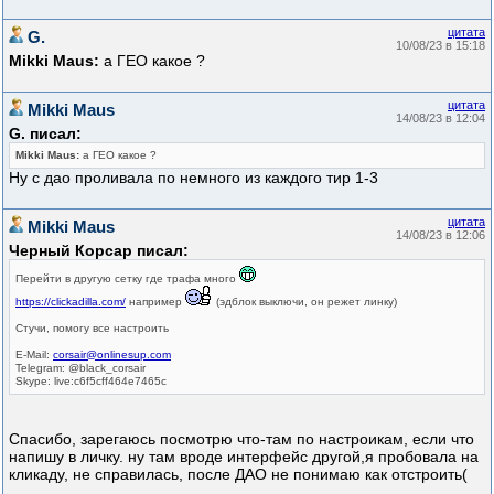
цитата
G.
10/08/23 в 15:18
Mikki Maus:
а ГЕО какое ?
цитата
Mikki Maus
14/08/23 в 12:04
G. писал:
Mikki Maus:
а ГЕО какое ?
Ну с дао проливала по немного из каждого тир 1-3
цитата
Mikki Maus
14/08/23 в 12:06
Черный Корсар писал:
Перейти в другую сетку где трафа много
https://clickadilla.com/
например
(эдблок выключи, он режет линку)
Стучи, помогу все настроить
E-Mail:
corsair@onlinesup.com
Telegram: @black_corsair
Skype: live:c6f5cff464e7465c
Спасибо, зарегаюсь посмотрю что-там по настроикам, если что
напишу в личку. ну там вроде интерфейс другой,я пробовала на
кликаду, не справилась, после ДАО не понимаю как отстроить(