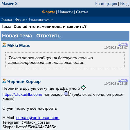
Master-X
Регистрация
|
Вход
Форум
|
Новости
|
Статьи
Главная
»
Форум
»
Рекламные сети
»
Тема:
Dao.ad что изменилось и как лить?
Новая тема
Ответить
цитата
Mikki Maus
10/08/23 в 13:07
Текст этого сообщения доступен только
зарегистрированным пользователям.
цитата
Черный Корсар
10/08/23 в 13:35
Перейти в другую сетку где трафа много
https://clickadilla.com/
например
(эдблок выключи, он режет
линку)
Стучи, помогу все настроить
E-Mail:
corsair@onlinesup.com
Telegram: @black_corsair
Skype: live:c6f5cff464e7465c