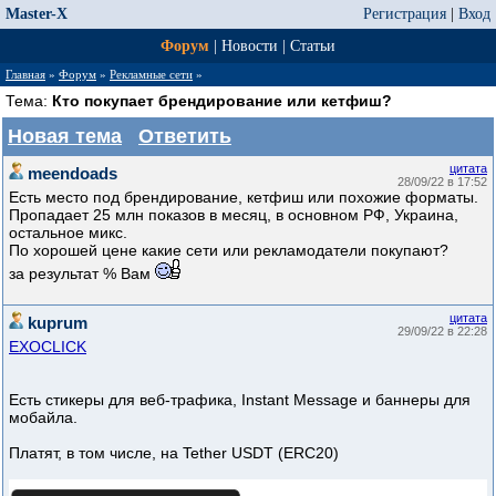
Master-X
Регистрация
|
Вход
Форум
|
Новости
|
Статьи
Главная
»
Форум
»
Рекламные сети
»
Тема:
Кто покупает брендирование или кетфиш?
Новая тема
Ответить
цитата
meendoads
28/09/22 в 17:52
Есть место под брендирование, кетфиш или похожие форматы.
Пропадает 25 млн показов в месяц, в основном РФ, Украина,
остальное микс.
По хорошей цене какие сети или рекламодатели покупают?
за результат % Вам
цитата
kuprum
29/09/22 в 22:28
EXOCLICK
Есть стикеры для веб-трафика, Instant Message и баннеры для
мобайла.
Платят, в том числе, на Tether USDT (ERC20)