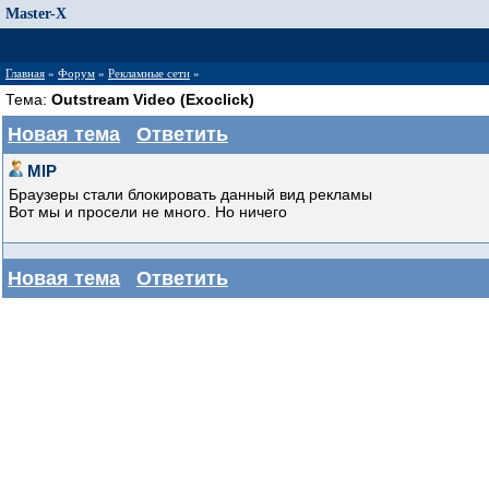
Master-X
Главная
»
Форум
»
Рекламные сети
»
Тема:
Outstream Video (Exoclick)
Новая тема
Ответить
MlP
Браузеры стали блокировать данный вид рекламы
Вот мы и просели не много. Но ничего
Новая тема
Ответить