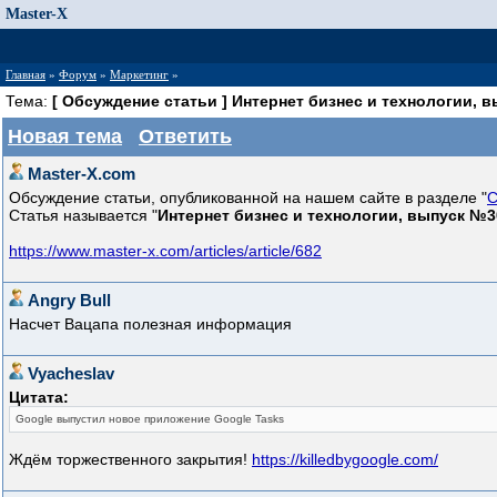
Master-X
Главная
»
Форум
»
Маркетинг
»
Тема:
[ Обсуждение статьи ] Интернет бизнес и технологии, 
Новая тема
Ответить
Master-X.com
Обсуждение статьи, опубликованной на нашем сайте в разделе "
С
Статья называется "
Интернет бизнес и технологии, выпуск №3
https://www.master-x.com/articles/article/682
Angry Bull
Насчет Вацапа полезная информация
Vyacheslav
Цитата:
Google выпустил новое приложение Google Tasks
Ждём торжественного закрытия!
https://killedbygoogle.com/