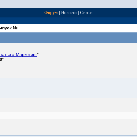
Форум
|
Новости
|
Статьи
выпуск №
татьи » Маркетинг
".
0
"